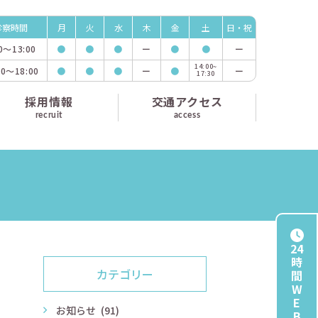
診察時間
月
火
水
木
金
土
日・祝
00〜
13:00
●
●
●
ー
●
●
ー
14:00~
00〜
18:00
●
●
●
ー
●
ー
17:30
採用情報
交通アクセス
recruit
access
24
時
カテゴリー
間
W
E
お知らせ
(91)
B