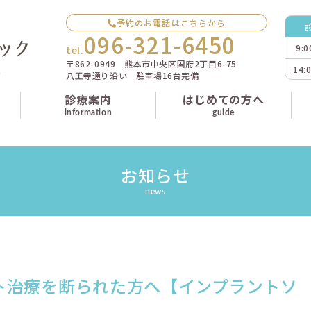
予約のお電話はこちらから
096-321-6450
9:
tel.
〒862-0949 熊本市中央区国府2丁目6-75
14:
八王寺通り沿い 駐車場16台完備
診療案内
はじめての方へ
information
guide
お知らせ
news
ト治療を断られた方へ【インプラントソ