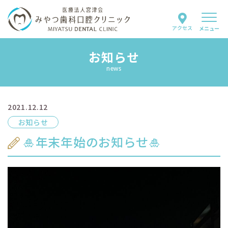
アクセス
メニュー
お知らせ
当院について
news
スタッフ紹介
2021.12.12
診療案内
お知らせ
はじめての方へ
🎍年末年始のお知らせ🎍
よくあるご質問
お知らせ
採用情報