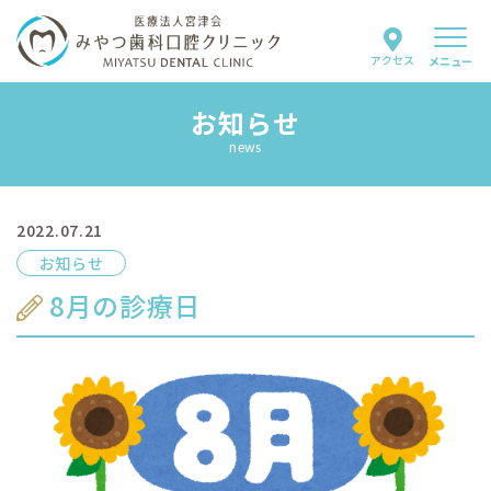
アクセス
メニュー
お知らせ
当院について
news
スタッフ紹介
2022.07.21
診療案内
お知らせ
はじめての方へ
8月の診療日
よくあるご質問
お知らせ
採用情報