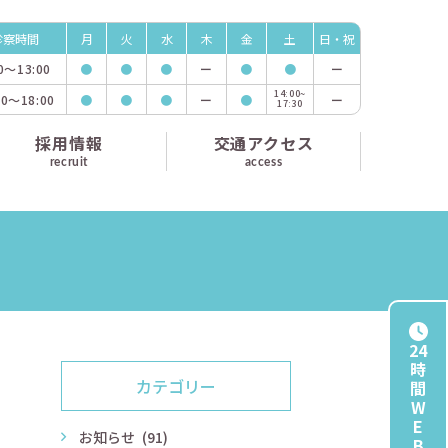
診察時間
月
火
水
木
金
土
日・祝
00〜
13:00
●
●
●
ー
●
●
ー
14:00~
00〜
18:00
●
●
●
ー
●
ー
17:30
採用情報
交通アクセス
recruit
access
24
時
カテゴリー
間
W
E
お知らせ
(91)
B