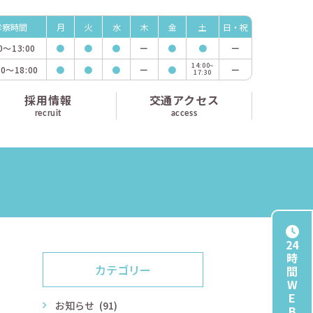
診察時間
月
火
水
木
金
土
日・祝
00〜
13:00
●
●
●
ー
●
●
ー
14:00~
00〜
18:00
●
●
●
ー
●
ー
17:30
採用情報
交通アクセス
recruit
access
24
時
カテゴリー
間
W
E
お知らせ
(91)
B