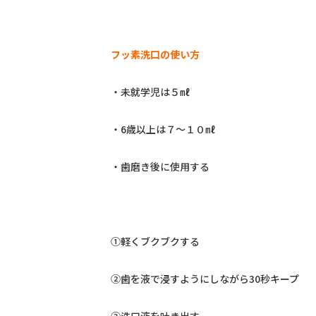
フッ素洗口の使い方
・未就学児は５㎖
・6歳以上は７～１０㎖
・歯磨き後に使用する
①軽くブクブクする
②歯を液で浸すようにしながら30秒キープ