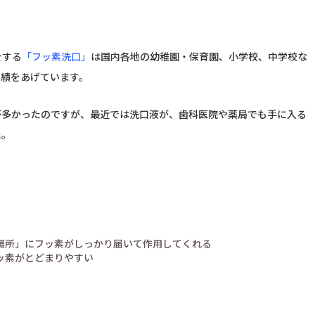
予約のお電話はこちらから
をする
「フッ素洗口」
は国内各地の幼稚園・保育園、小学校、中学校な
096-321-6450
実績をあげています。
tel.
（受付時間：9:00-18:00）
が多かったのですが、最近では洗口液が、歯科医院や薬局でも手に入る
た。
場所」にフッ素がしっかり届いて作用してくれる
ッ素がとどまりやすい