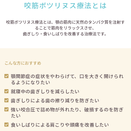
咬筋ボツリヌス療法
とは
交通アクセス
咬筋ボツリヌス療法とは、顎の筋肉に天然のタンパク質を注射す
ることで筋肉をリラックスさせ、
歯ぎしり・食いしばりを改善する治療法です。
予約のお電話はこちらから
096-321-6450
tel.
こんな方におすすめ
（受付時間：9:00-18:00）
顎関節症の症状をやわらげて、口を大きく開けられ
るようになりたい
就寝中の歯ぎしりを減らしたい
歯ぎしりによる歯の擦り減りを防ぎたい
強い咬合圧で詰め物が外れたり、破損するのを防ぎ
たい
食いしばりによる肩こりや頭痛を改善したい